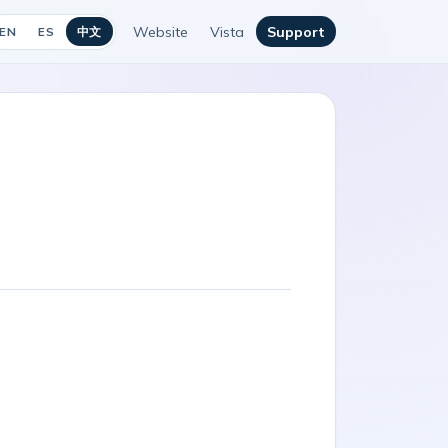
Website
Vista
Support
中文
EN
ES