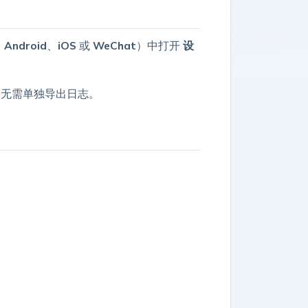
、
Android
、
iOS
或
WeChat
）中打开
设
诊无需单独导出日志。