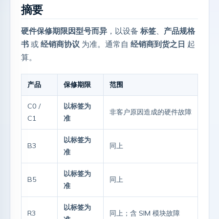
摘要
硬件保修期限因型号而异
，以设备
标签
、
产品规格
书
或
经销商协议
为准。通常自
经销商到货之日
起
算。
产品
保修期限
范围
C0 /
以标签为
非客户原因造成的硬件故障
C1
准
以标签为
B3
同上
准
以标签为
B5
同上
准
以标签为
R3
同上；含 SIM 模块故障