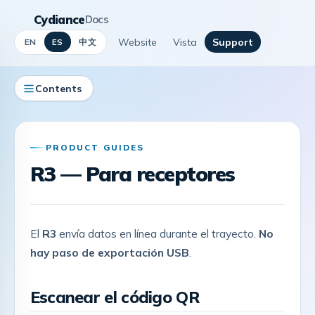
Cydiance
Docs
Website
Vista
Support
中文
EN
ES
Contents
PRODUCT GUIDES
R3 — Para receptores
El
R3
envía datos en línea durante el trayecto.
No
hay paso de exportación USB
.
Escanear el código QR