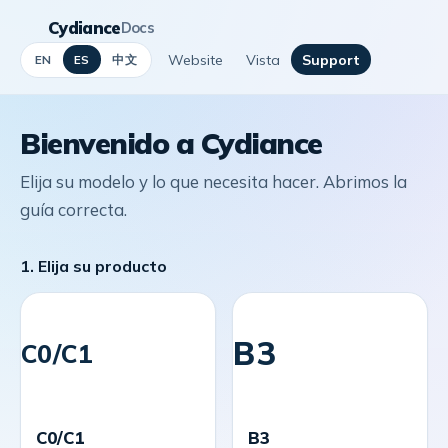
Cydiance
Docs
Website
Vista
Support
中文
EN
ES
Bienvenido a Cydiance
Elija su modelo y lo que necesita hacer. Abrimos la
guía correcta.
1. Elija su producto
B3
C0/C1
C0/C1
B3