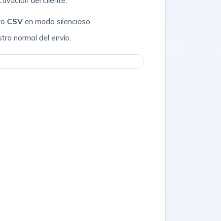
tivación del cliente.
vo
CSV
en modo silencioso.
stro normal del envío.