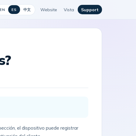
Website
Vista
Support
中文
EN
ES
s?
pección, el dispositivo puede registrar