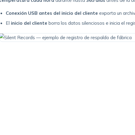
temperatura cada hora
durante hasta
365 días
antes de la ac
Conexión USB antes del inicio del cliente
exporta un archi
El
inicio del cliente
borra los datos silenciosos e inicia el regi